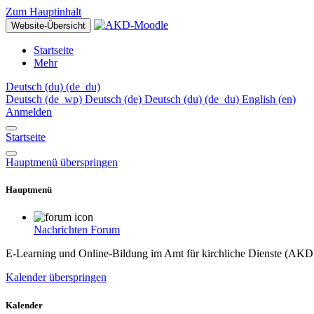
Zum Hauptinhalt
Website-Übersicht
Startseite
Mehr
Deutsch (du) ‎(de_du)‎
Deutsch ‎(de_wp)‎
Deutsch ‎(de)‎
Deutsch (du) ‎(de_du)‎
English ‎(en)‎
Anmelden
Startseite
Hauptmenü überspringen
Hauptmenü
Nachrichten
Forum
E-Learning und Online-Bildung im Amt für kirchliche Dienste (AKD
Kalender überspringen
Kalender